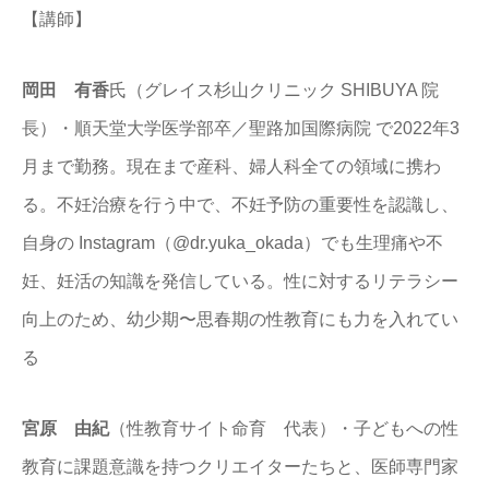
【講師】
岡田 有香
氏（グレイス杉山クリニック SHIBUYA 院
長）・順天堂大学医学部卒／聖路加国際病院 で2022年3
月まで勤務。現在まで産科、婦人科全ての領域に携わ
る。不妊治療を行う中で、不妊予防の重要性を認識し、
自身の Instagram（@dr.yuka_okada）でも生理痛や不
妊、妊活の知識を発信している。性に対するリテラシー
向上のため、幼少期〜思春期の性教育にも力を入れてい
る
宮原 由紀
（性教育サイト命育 代表）・子どもへの性
教育に課題意識を持つクリエイターたちと、医師専門家